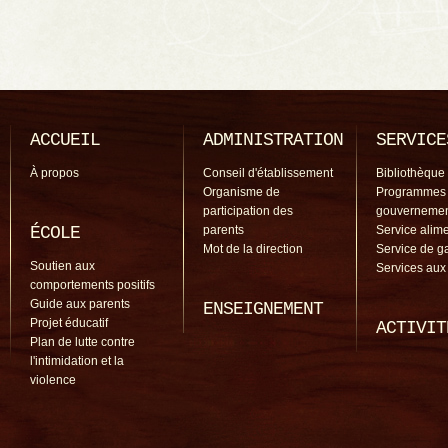
ACCUEIL
ADMINISTRATION
SERVICE
À propos
Conseil d'établissement
Bibliothèque
Organisme de
Programmes
participation des
gouverneme
ÉCOLE
parents
Service alime
Mot de la direction
Service de g
Soutien aux
Services aux
comportements positifs
Guide aux parents
ENSEIGNEMENT
Projet éducatif
ACTIVIT
Plan de lutte contre
l'intimidation et la
violence